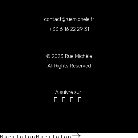
contact@ruemichele.fr
+33 6 16 22 29 31
© 2023
Rue Michèle
All Rights Reserved
A suivre sur :
B
a
c
k
T
o
T
o
p
B
a
c
k
T
o
T
o
p