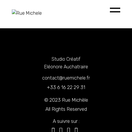
Skip
to
the
content
Studio Créatif
Eléonore Auchatraire
contact@ruemichele.fr
+33 6 16 22 29 31
© 2023
Rue Michèle
All Rights Reserved
A suivre sur :