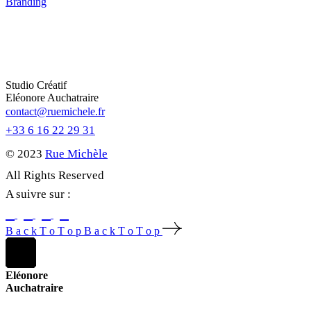
Branding
Studio Créatif
Eléonore Auchatraire
contact@ruemichele.fr
+33 6 16 22 29 31
© 2023
Rue Michèle
All Rights Reserved
A suivre sur :
B
a
c
k
T
o
T
o
p
B
a
c
k
T
o
T
o
p
Eléonore
Auchatraire