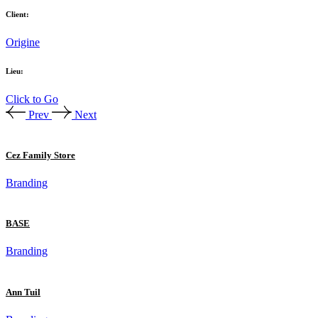
Client:
Origine
Lieu:
Click to Go
Prev
Next
Cez Family Store
Branding
BASE
Branding
Ann Tuil