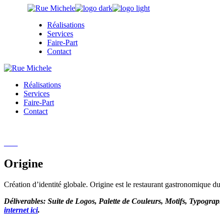
Skip
to
Réalisations
the
Services
content
Faire-Part
Contact
Réalisations
Services
Faire-Part
Contact
Origine
Création d’identité globale. Origine est le restaurant gastronomique d
Déliverables: Suite de
Logos, Palette de Couleurs, Motifs, Typogra
internet ici
.