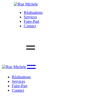
Skip
to
Réalisations
the
Services
content
Faire-Part
Contact
Réalisations
Services
Faire-Part
Contact