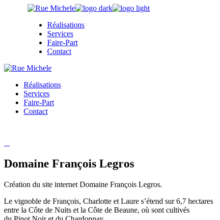
Skip
to
Réalisations
the
Services
content
Faire-Part
Contact
Réalisations
Services
Faire-Part
Contact
Domaine François Legros
Création du site internet Domaine François Legros.
Le vignoble de François, Charlotte et Laure s’étend sur 6,7 hectares
entre la
Côte de Nuits
et la
Côte de Beaune
, où sont cultivés
du
Pinot Noir
et du
Chardonnay
.