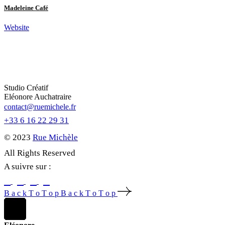
Madeleine Café
Website
Studio Créatif
Eléonore Auchatraire
contact@ruemichele.fr
+33 6 16 22 29 31
© 2023
Rue Michèle
All Rights Reserved
A suivre sur :
B
a
c
k
T
o
T
o
p
B
a
c
k
T
o
T
o
p