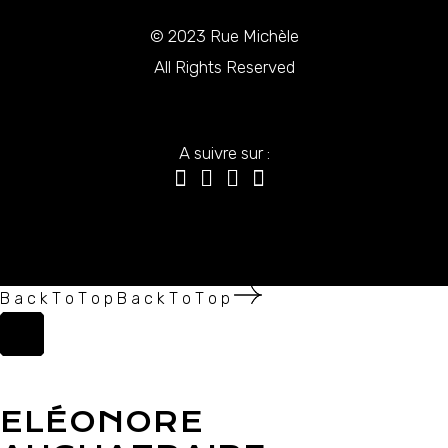
© 2023
Rue Michèle
All Rights Reserved
A suivre sur :
B
a
c
k
T
o
T
o
p
B
a
c
k
T
o
T
o
p
ELÉONORE